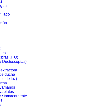
as
agua
illado
ación
C
stro
Obras (ITO)
/ Ductoscopías)
extractora
 de ducha
nto de luz)
ducha
lavamanos
avaplatos
r / tomacorriente
os
s