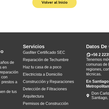
Servicios
Datos De 
io
Gasfiter Certificado SEC
+56 2 223
Tenemos móvi
Reparación de Techumbre
 años de
comunas de l
Haz tu casa de a poco
s en
regiones, co
 reparación
técnicas.
Electricista a Domicilio
 con
En Santiago
Construcción y Reparaciones
 prestos a
Metropolitan
Detección de Filtraciones
uen de tus
Don Carlo
Arquitectura
Santiago,
Permisos de Construcción