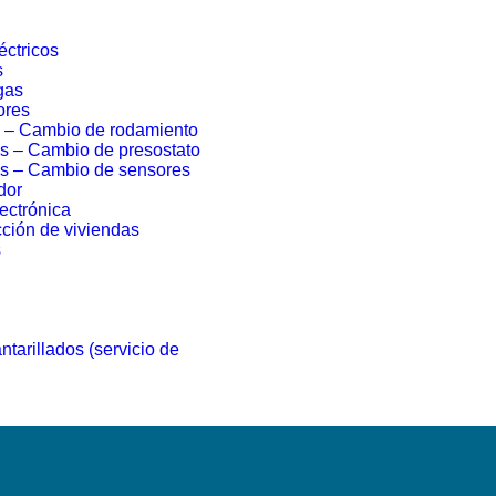
éctricos
s
gas
ores
a – Cambio de rodamiento
s – Cambio de presostato
as – Cambio de sensores
dor
ectrónica
ción de viviendas
s
tarillados (servicio de