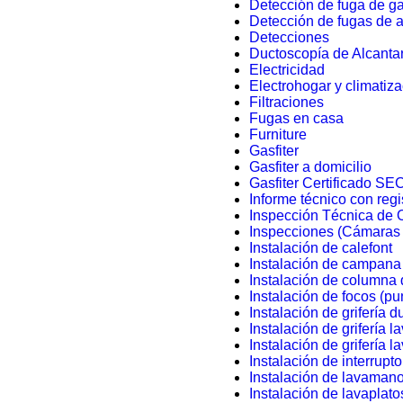
Detección de fuga de g
Detección de fugas de 
Detecciones
Ductoscopía de Alcantar
Electricidad
Electrohogar y climatiz
Filtraciones
Fugas en casa
Furniture
Gasfiter
Gasfiter a domicilio
Gasfiter Certificado SE
Informe técnico con regi
Inspección Técnica de 
Inspecciones (Cámaras 
Instalación de calefont
Instalación de campana 
Instalación de columna
Instalación de focos (pu
Instalación de grifería 
Instalación de grifería 
Instalación de grifería l
Instalación de interrupto
Instalación de lavaman
Instalación de lavaplato