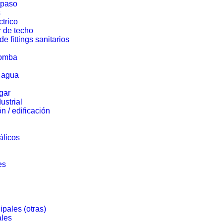
 paso
s
ctrico
r de techo
de fittings sanitarios
bomba
e agua
gar
ustrial
n / edificación
álicos
es
pales (otras)
ales