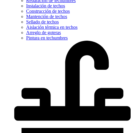
Reparación de techumbres
Instalación de techos
Construcción de techos
Mantención de techos
Sellado de techos
Aislación térmica en techos
Arreglo de goteras
Pintura en techumbres