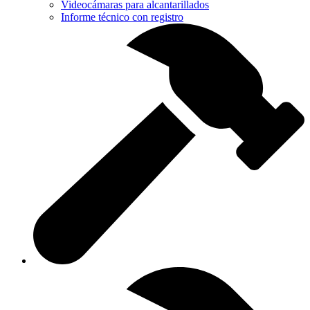
Videocámaras para alcantarillados
Informe técnico con registro