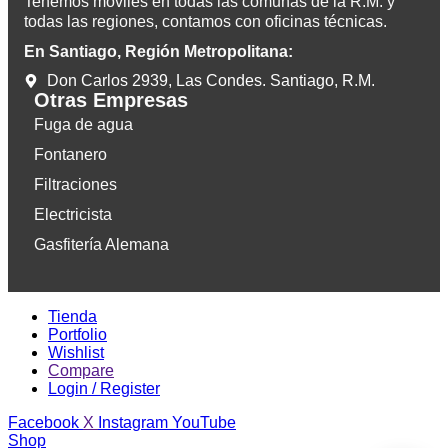
Tenemos móviles en todas las comunas de la R.M. y
todas las regiones, contamos con oficinas técnicas.
En Santiago, Región Metropolitana:
Don Carlos 2939, Las Condes. Santiago, R.M.
Otras Empresas
Fuga de agua
Fontanero
Filtraciones
Electricista
Gasfitería Alemana
Tienda
Portfolio
Wishlist
Compare
Login / Register
Facebook
X
Instagram
YouTube
Shop