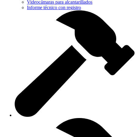
Videocámaras para alcantarillados
Informe técnico con registro