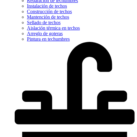
Reparación de techumbres
Instalación de techos
Construcción de techos
Mantención de techos
Sellado de techos
Aislación térmica en techos
Arreglo de goteras
Pintura en techumbres