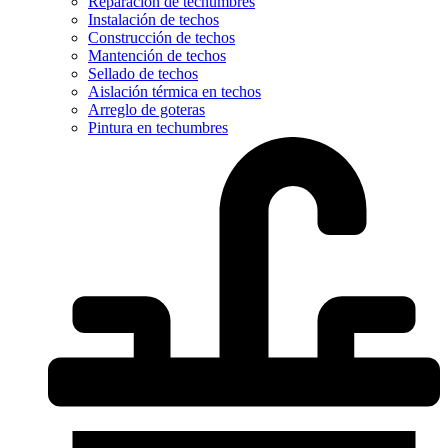
Reparación de techumbres
Instalación de techos
Construcción de techos
Mantención de techos
Sellado de techos
Aislación térmica en techos
Arreglo de goteras
Pintura en techumbres