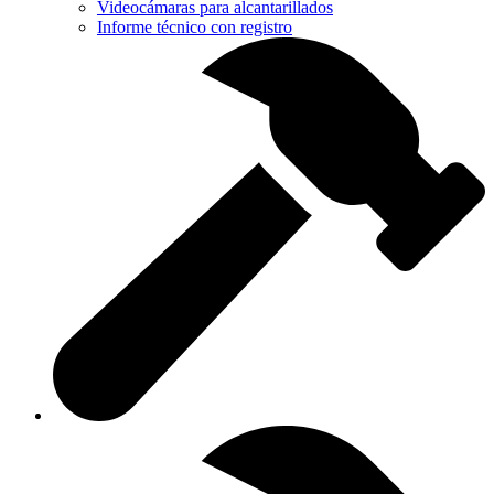
Videocámaras para alcantarillados
Informe técnico con registro