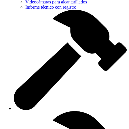
Videocámaras para alcantarillados
Informe técnico con registro