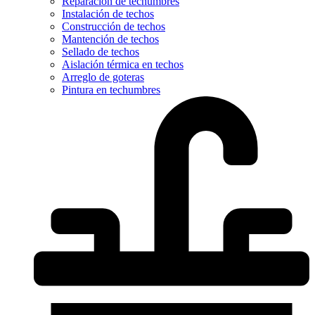
Reparación de techumbres
Instalación de techos
Construcción de techos
Mantención de techos
Sellado de techos
Aislación térmica en techos
Arreglo de goteras
Pintura en techumbres