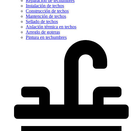
Reparación de techumbres
Instalación de techos
Construcción de techos
Mantención de techos
Sellado de techos
Aislación térmica en techos
Arreglo de goteras
Pintura en techumbres