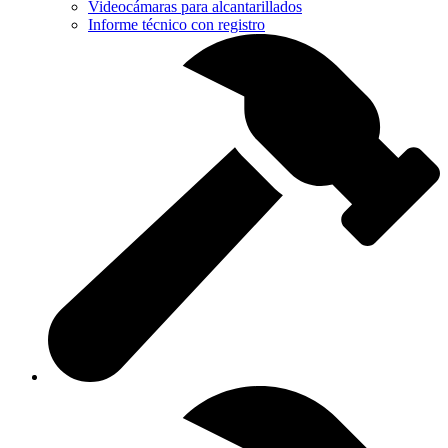
Videocámaras para alcantarillados
Informe técnico con registro