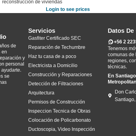
reconstrucción de viviendas
Login to see prices
Servicios
Datos De
lio
Gasfiter Certificado SEC
+56 2 223
años de
Reparación de Techumbre
Tenemos móvi
s en
comunas de l
Haz tu casa de a poco
reparación y
regiones, co
on personal
Electricista a Domicilio
técnicas.
 ayudarte.
Construcción y Reparaciones
En Santiago
es se
Metropolita
mas
Detección de Filtraciones
Don Carl
Arquitectura
Santiago,
Permisos de Construcción
Inspeccion Tecnica de Obras
Colocación de Policarbonato
Ductoscopia, Video Inspección