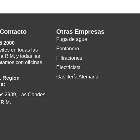
 Contacto
Otras Empresas
Fuga de agua
5 2000
Fontanero
les en todas las
a R.M. y todas las
Filtraciones
ntamos con oficinas
Electricista
Gasfitería Alemana
, Región
na:
os 2939, Las Condes.
 R.M.