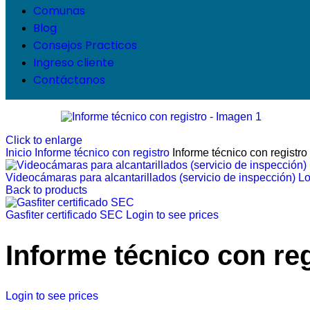
Comunas
Blog
Consejos Practicos
Ingreso cliente
Contáctanos
Click to enlarge
Inicio
Informe técnico con registro
Informe técnico con registro
Videocámaras para alcantarillados (servicio de inspección)
Lo
Back to products
Gasfiter certificado SEC
Login to see prices
Informe técnico con reg
Login to see prices