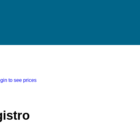
gin to see prices
istro