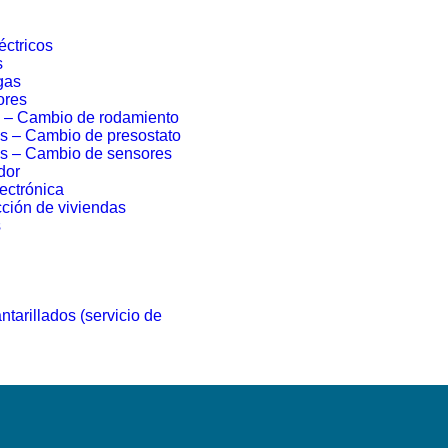
éctricos
s
gas
ores
a – Cambio de rodamiento
s – Cambio de presostato
as – Cambio de sensores
dor
ectrónica
ción de viviendas
s
tarillados (servicio de