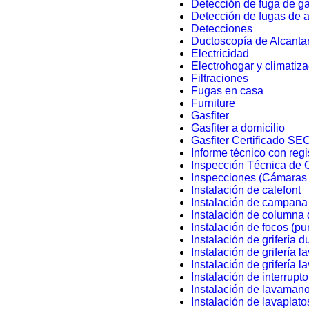
Detección de fuga de g
Detección de fugas de 
Detecciones
Ductoscopía de Alcantar
Electricidad
Electrohogar y climatiz
Filtraciones
Fugas en casa
Furniture
Gasfiter
Gasfiter a domicilio
Gasfiter Certificado SE
Informe técnico con regi
Inspección Técnica de 
Inspecciones (Cámaras 
Instalación de calefont
Instalación de campana 
Instalación de columna
Instalación de focos (pu
Instalación de grifería 
Instalación de grifería 
Instalación de grifería l
Instalación de interrupto
Instalación de lavaman
Instalación de lavaplato