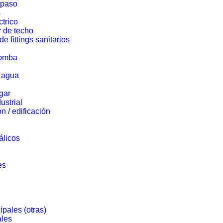
 paso
s
ctrico
r de techo
de fittings sanitarios
bomba
e agua
gar
ustrial
n / edificación
álicos
es
pales (otras)
ales