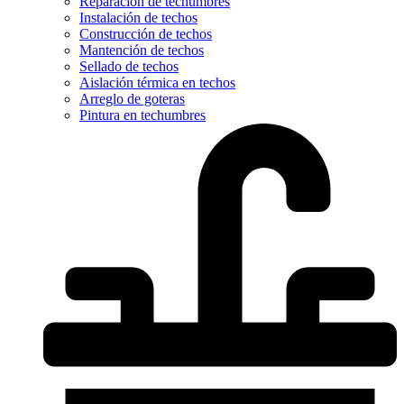
Reparación de techumbres
Instalación de techos
Construcción de techos
Mantención de techos
Sellado de techos
Aislación térmica en techos
Arreglo de goteras
Pintura en techumbres