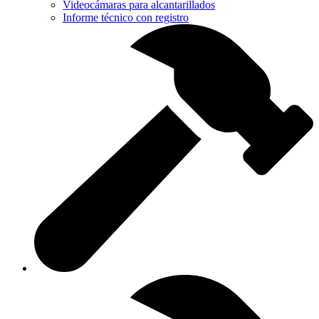
Videocámaras para alcantarillados
Informe técnico con registro