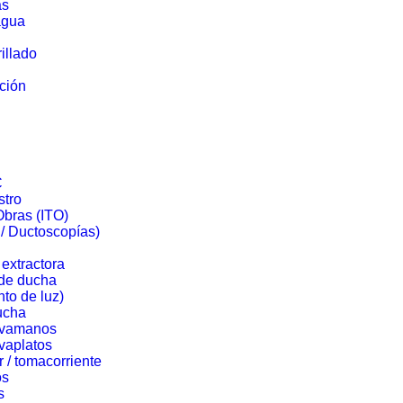
as
agua
illado
ación
C
stro
Obras (ITO)
/ Ductoscopías)
extractora
 de ducha
nto de luz)
ducha
lavamanos
avaplatos
r / tomacorriente
os
s