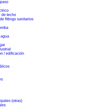
 paso
s
ctrico
r de techo
de fittings sanitarios
bomba
e agua
gar
ustrial
n / edificación
álicos
es
pales (otras)
ales