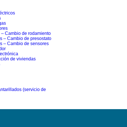
éctricos
s
gas
ores
a – Cambio de rodamiento
s – Cambio de presostato
as – Cambio de sensores
dor
ectrónica
ción de viviendas
s
tarillados (servicio de