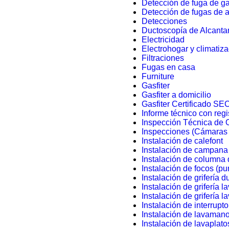
Detección de fuga de g
Detección de fugas de 
Detecciones
Ductoscopía de Alcantar
Electricidad
Electrohogar y climatiz
Filtraciones
Fugas en casa
Furniture
Gasfiter
Gasfiter a domicilio
Gasfiter Certificado SE
Informe técnico con regi
Inspección Técnica de 
Inspecciones (Cámaras 
Instalación de calefont
Instalación de campana 
Instalación de columna
Instalación de focos (pu
Instalación de grifería 
Instalación de grifería 
Instalación de grifería l
Instalación de interrupto
Instalación de lavaman
Instalación de lavaplato