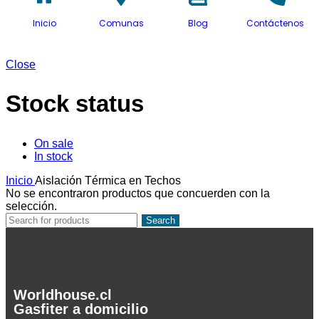
Inicio
Comunas
Blog
Contáctenos
Close
Stock status
On sale
In stock
Inicio
Aislación Térmica en Techos
No se encontraron productos que concuerden con la
selección.
Search
Worldhouse.cl
Gasfiter a domicilio