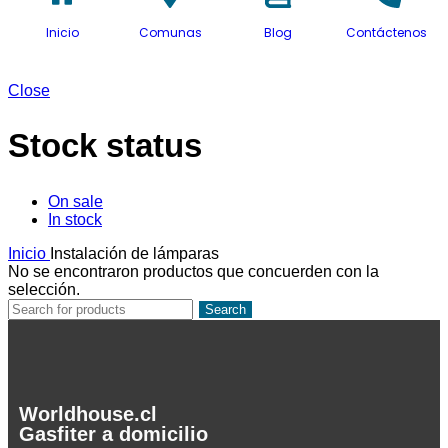
Inicio
Comunas
Blog
Contáctenos
Close
Stock status
On sale
In stock
Inicio
Instalación de lámparas
No se encontraron productos que concuerden con la
selección.
Search
Worldhouse.cl
Gasfiter a domicilio